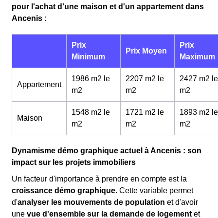
pour l'achat d'une maison et d'un appartement dans
Ancenis
:
Prix
Prix
Prix Moyen
Minimum
Maximum
1986 m2 le
2207 m2 le
2427 m2 le
Appartement
m
2
m
2
m
2
1548 m2 le
1721 m2 le
1893 m2 le
Maison
m
2
m
2
m
2
Dynamisme démo graphique actuel à Ancenis : son
impact sur les projets immobiliers
Un facteur d'importance à prendre en compte est la
croissance démo graphique
. Cette variable permet
d'
analyser les mouvements de population
et d'avoir
une
vue d'ensemble sur la demande de logement
et