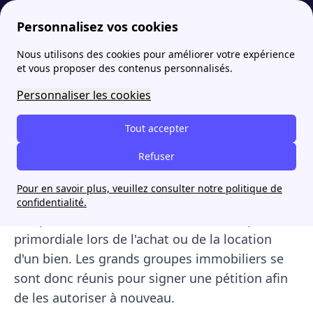
Personnalisez vos cookies
Nous utilisons des cookies pour améliorer votre expérience
papernest
Actualités
Une pétition signée par les plus grands groupes immobiliers
More
et vous proposer des contenus personnalisés.
Une pétition signée par les
Personnaliser les cookies
plus grands groupes
Tout accepter
immobiliers
Refuser
Depuis le début du reconfinement, les visites
Pour en savoir plus, veuillez consulter notre politique de
physiques de biens immobiliers sont interdites
confidentialité.
aux particuliers. Pourtant, c'est une étape
primordiale lors de l'achat ou de la location
d'un bien. Les grands groupes immobiliers se
sont donc réunis pour signer une pétition afin
de les autoriser à nouveau.