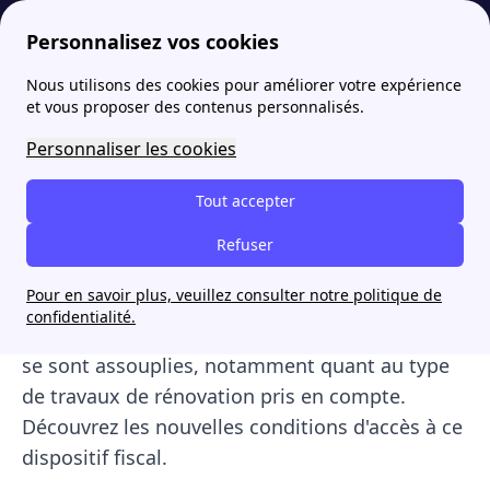
Personnalisez vos cookies
Nous utilisons des cookies pour améliorer votre expérience
papernest
Actualités
Loi Denormandie : ce qui change en avril 2020
More
et vous proposer des contenus personnalisés.
Loi Denormandie : ce qui
Personnaliser les cookies
change en avril 2020
Tout accepter
La loi Denormandie a pour but d'inciter les
Refuser
investisseurs à se tourner vers l'investissement
Pour en savoir plus, veuillez consulter notre politique de
locatif et la rénovation. Son accès est soumis à
confidentialité.
certaines conditions ; or, mi-avril, ces dernières
se sont assouplies, notamment quant au type
de travaux de rénovation pris en compte.
Découvrez les nouvelles conditions d'accès à ce
dispositif fiscal.