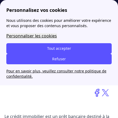
Personnalisez vos cookies
Nous utilisons des cookies pour améliorer votre expérience
papernest
blog
Comment et quand contracter un crédit immobilier ?
et vous proposer des contenus personnalisés.
Personnaliser les cookies
Comment et quand
contracter un crédit
Tout accepter
immobilier ?
Refuser
Pour en savoir plus, veuillez consulter notre politique de
Virgile Fanucci
confidentialité.
6 novembre 2025
Le crédit immobilier est un prêt bancaire destiné à la