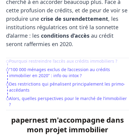
cherché à en accorder beaucoup plus. Face à
cette profusion de crédits, et de peur de voir se
produire une
crise de surendettement
, les
institutions régulatrices ont tiré la sonnette
d’alarme : les
conditions d’accès
au crédit
seront raffermies en 2020.
Pourquoi restreindre l’accès aux crédits immobiliers ?
Table of Contents
“100 000 ménages exclus de l’accession au crédits
immobilier en 2020” : info ou intox ?
Des restrictions qui pénalisent principalement les primo-
accédants
Alors, quelles perspectives pour le marché de l’immobilier
?
papernest m'accompagne dans
mon projet immobilier