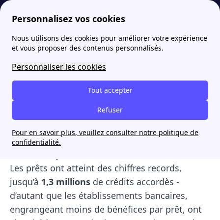
Personnalisez vos cookies
Nous utilisons des cookies pour améliorer votre expérience
papernest
Actualités
2020, année noire pour le crédit immobilier en France ?
et vous proposer des contenus personnalisés.
2020, année noire pour le
Personnaliser les cookies
crédit immobilier en
Tout accepter
France ?
Refuser
Ces dernières années, l’accès des particuliers au
Pour en savoir plus, veuillez consulter notre politique de
crédit immobilier a été grandement facilité par
confidentialité.
le
recul impressionnant des taux d’intérêt
.
Les prêts ont atteint des chiffres records,
jusqu’à
1,3 millions
de crédits accordès -
d’autant que les établissements bancaires,
engrangeant moins de bénéfices par prêt, ont