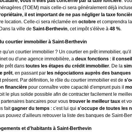
locataire, vous n'êtes pas concerné par la taxe foncière
. Vo
ménagères (TOEM) mais celle-ci sera généralement déjà inclu
ropriétaire, il est important de ne pas négliger la taxe fonciè
tre location. Celle-ci sera réclamée en
octobre
et comprendra l
 Dans la ville de
Saint-Berthevin
, cet impôt s'élève à
48 %
.
du courtier immobilier à Saint-Berthevin
e qu'un courtier immobilier ? Un courtier en prêt immobilier, qu'i
inet ou d'une agence immobilière, a
deux fonctions
:
il consei
e prêt dans
toutes les étapes du crédit immobilier
. De la
sim
e prêt
, en passant par
les négociations auprès des banques
 présent. Par définition, le rôle du courtier immobilier est de
s'o
on financière
pour connaître votre capacité d'emprunt puis il
mo
oit le plus solide possible afin de contracter facilement le meilleu
 partenaires bancaires pour vous
trouver le meilleur taux
et vo
us fait
gagner du temps
: c'est lui qui
s'occupe de toutes les 
us pouvez d'ailleurs retrouver la liste des banques de Saint-Ber
ogements et d'habitants à Saint-Berthevin