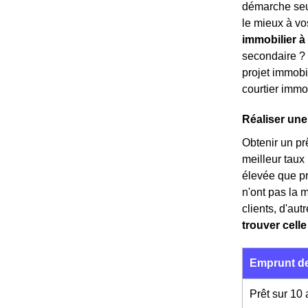
démarche seul
le mieux à vo
immobilier à
secondaire 
projet immobil
courtier immob
Réaliser une
Obtenir un prê
meilleur taux
élevée que p
n'ont pas la 
clients, d'au
trouver celle
Emprunt de
Prêt sur 10