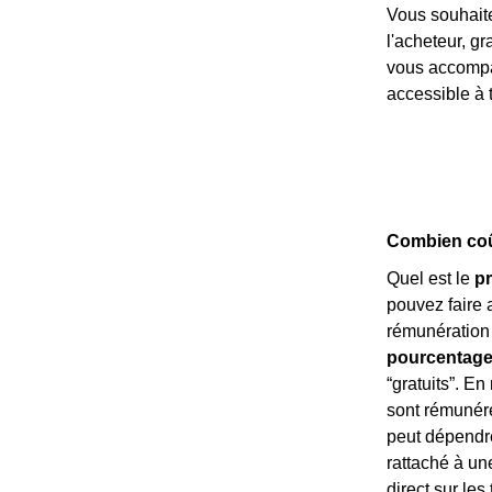
Vous souhait
l'acheteur, g
vous accompag
accessible à t
Combien coût
Quel est le
pr
pouvez faire 
rémunération 
pourcentage
“gratuits”. En
sont rémuné
peut dépendre
rattaché à un
direct sur les