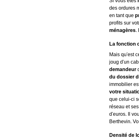
Si vous êtes
des ordures 
en tant que
p
profits sur vo
ménagères
.
La fonction 
Mais qu'est c
joug d'un cab
demandeur
d
du dossier d
immobilier est
votre situati
que celui-ci s
réseau et ses
d'euros. Il vo
Berthevin. Vo
Densité de l