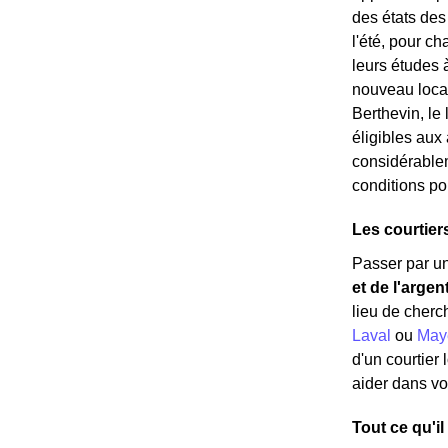
des états des 
l'été, pour c
leurs études 
nouveau locata
Berthevin, le
éligibles aux
considérablem
conditions pou
Les courtier
Passer par un
et de l'argen
lieu de cherc
Laval
ou
May
d'un courtier
aider dans vo
Tout ce qu'il