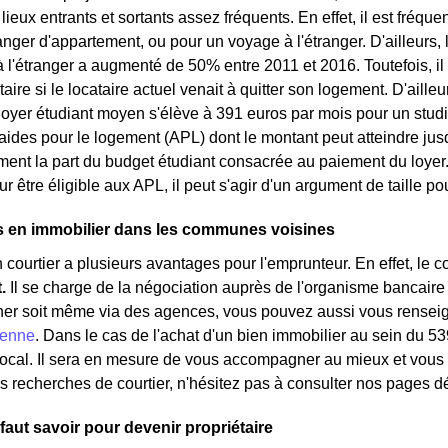
lieux entrants et sortants assez fréquents. En effet, il est fréqu
hanger d'appartement, ou pour un voyage à l'étranger. D'ailleurs,
à l'étranger a augmenté de 50% entre 2011 et 2016. Toutefois, il
ire si le locataire actuel venait à quitter son logement. D'ailleurs,
 loyer étudiant moyen s'élève à 391 euros par mois pour un studi
 aides pour le logement (APL) dont le montant peut atteindre jus
ent la part du budget étudiant consacrée au paiement du loyer. A
r être éligible aux APL, il peut s'agir d'un argument de taille po
s en immobilier dans les communes voisines
 courtier a plusieurs avantages pour l'emprunteur. En effet, le 
t.
Il se charge de la négociation auprès de l'organisme bancaire
her soit même via des agences, vous pouvez aussi vous renseign
enne
. Dans le cas de l'achat d'un bien immobilier au sein du 5
 local. Il sera en mesure de vous accompagner au mieux et vous 
s recherches de courtier, n'hésitez pas à consulter nos pages d
 faut savoir pour devenir propriétaire