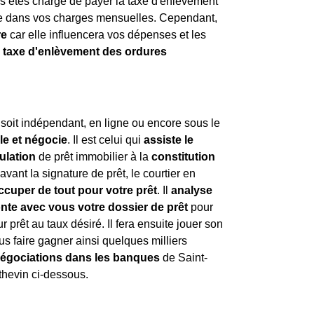
us êtes chargé de payer la taxe d'enlèvement
se dans vos charges mensuelles. Cependant,
re
car elle influencera vos dépenses et les
a
taxe d'enlèvement des ordures
l soit indépendant, en ligne ou encore sous le
lle et négocie
. Il est celui qui
assiste le
ulation
de prêt immobilier à la
constitution
avant la signature de prêt, le courtier en
ccuper de tout pour votre prêt
. Il
analyse
nte avec vous votre dossier de prêt
pour
r prêt au taux désiré. Il fera ensuite jouer son
us faire gagner ainsi quelques milliers
négociations dans les banques
de Saint-
thevin ci-dessous.