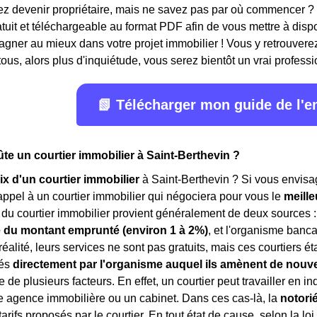
ez devenir propriétaire, mais ne savez pas par où commencer ?
ratuit et téléchargeable au format PDF afin de vous mettre à disp
ner au mieux dans votre projet immobilier ! Vous y retrouverez
ous, alors plus d'inquiétude, vous serez bientôt un vrai professi
📗 Télécharger mon guide de l'
e un courtier immobilier à Saint-Berthevin ?
ix d'un courtier immobilier
à Saint-Berthevin ? Si vous envisag
appel à un courtier immobilier qui négociera pour vous le
meille
du courtier immobilier provient généralement de deux sources : 
 du montant emprunté (environ 1 à 2%)
, et l'organisme banca
 réalité, leurs services ne sont pas gratuits, mais ces courtiers 
rés
directement par l'organisme auquel ils amènent de nouve
 de plusieurs facteurs. En effet, un courtier peut travailler en 
e agence immobilière ou un cabinet. Dans ces cas-là, la
notori
 tarifs proposés par le courtier. En tout état de cause, selon la lo