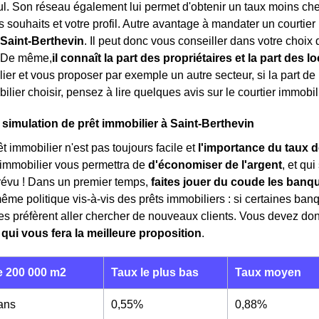
. Son réseau également lui permet d'obtenir un taux moins che
s souhaits et votre profil. Autre avantage à mandater un courtier
 Saint-Berthevin
. Il peut donc vous conseiller dans votre choix
? De même,
il connaît la part des propriétaires et la part des l
ier et vous proposer par exemple un autre secteur, si la part de 
ilier choisir, pensez à lire quelques avis sur le courtier immobi
 simulation de prêt immobilier à Saint-Berthevin
t immobilier n'est pas toujours facile et
l'importance du taux d
 immobilier vous permettra de
d'économiser de l'argent
, et qu
révu ! Dans un premier temps,
faites jouer du coude les banq
même politique vis-à-vis des prêts immobiliers : si certaines ban
tres préfèrent aller chercher de nouveaux clients. Vous devez d
 qui vous fera la meilleure proposition
.
 200 000 m2
Taux le plus bas
Taux moyen
 ans
0,55%
0,88%