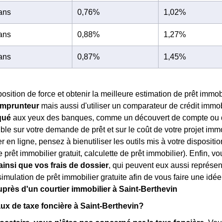
 ans
0,76%
1,02%
 ans
0,88%
1,27%
 ans
0,87%
1,45%
osition de force et obtenir la meilleure estimation de prêt immobi
 emprunteur
mais aussi d'utiliser un comparateur de crédit immo
qué
aux yeux des banques, comme un découvert de compte ou d
ble sur votre demande de prêt et sur le coût de votre projet imm
r en ligne, pensez à bienutiliser les outils mis à votre dispositio
e prêt immobilier gratuit, calculette de prêt immobilier). Enfin, 
insi que vos frais de dossier
, qui peuvent eux aussi représe
imulation de prêt immobilier gratuite afin de vous faire une idée 
près d'un courtier immobilier à Saint-Berthevin
taux de taxe foncière à Saint-Berthevin?