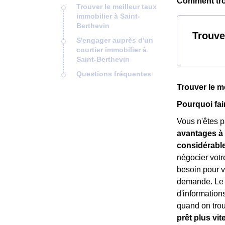
Comment trou
Trouver le meilleur taux
immobilier à Saint-
Berthevin
Trouve
S'engager auprès d'un
courtier immobilier à
Saint-Berthevin
Questions fréquentes
Trouver le m
Pourquoi fai
Vous n'êtes pa
avantages à 
considérabl
négocier votr
besoin pour vo
demande. Le c
d'information
quand on trouv
prêt plus vit