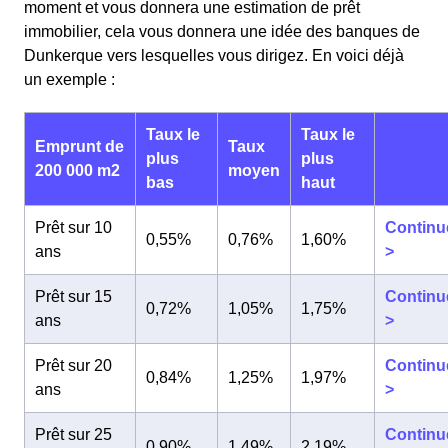
moment et vous donnera une estimation de prêt
immobilier, cela vous donnera une idée des banques de
Dunkerque vers lesquelles vous dirigez. En voici déjà
un exemple :
Taux le
Taux le
Emprunt de
Taux
plus
plus
200 000 m2
moyen
bas
haut
Prêt sur 10
Continu
0,55%
0,76%
1,60%
ans
>
Prêt sur 15
Continu
0,72%
1,05%
1,75%
ans
>
Prêt sur 20
Continu
0,84%
1,25%
1,97%
ans
>
Prêt sur 25
Continu
0,90%
1,49%
2,19%