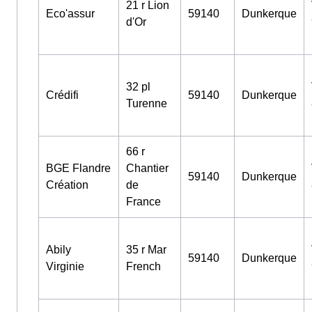
21 r Lion
Eco'assur
59140
Dunkerque
d'Or
32 pl
Crédifi
59140
Dunkerque
Turenne
66 r
BGE Flandre
Chantier
59140
Dunkerque
Création
de
France
Abily
35 r Mar
59140
Dunkerque
Virginie
French