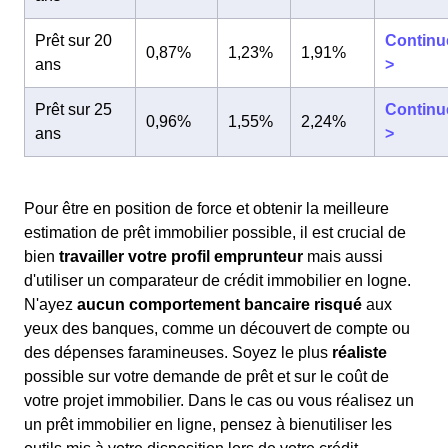
Prêt sur 20
Continu
0,87%
1,23%
1,91%
ans
>
Prêt sur 25
Continu
0,96%
1,55%
2,24%
ans
>
Pour être en position de force et obtenir la meilleure
estimation de prêt immobilier possible, il est crucial de
bien
travailler votre profil emprunteur
mais aussi
d'utiliser un comparateur de crédit immobilier en logne.
N'ayez
aucun comportement bancaire risqué
aux
yeux des banques, comme un découvert de compte ou
des dépenses faramineuses. Soyez le plus
réaliste
possible sur votre demande de prêt et sur le coût de
votre projet immobilier. Dans le cas ou vous réalisez un
un prêt immobilier en ligne, pensez à bienutiliser les