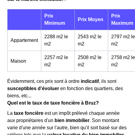
Prix
Prix
Prix Moyen
Minimum
Maximum
2288 m2 le
2543 m2 le
2797 m2 le
Appartement
m
2
m
2
m
2
2257 m2 le
2508 m2 le
2758 m2 le
Maison
m
2
m
2
m
2
Évidemment, ces prix sont à ordre
indicatif
, ils sont
susceptibles d'évoluer
en fonction des quartiers, des
biens, etc...
Quel est le taux de taxe foncière à Bruz?
La
taxe foncière
est un impôt prélevé chaque année
aux propriétaires d'un
bien immobilier
. Son montant
varie d'une année sur l'autre, bien qu'il soit basé sur des
critères tels que la
valeur locative du bien immobilier
,