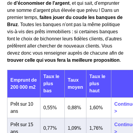
de
d'économiser de l'argent
, et qui sait, d'emprunter
une somme d'argent plus élevée que prévu ! Dans un
premier temps,
faites jouer du coude les banques de
Bruz
. Toutes les banques n'ont pas la même politique
vis-à-vis des prêts immobiliers : si certaines banques
font le choix de bichonner leurs fidèles clients, d'autres
préfèrent aller chercher de nouveaux clients. Vous
devez donc vous renseigner auprès de chacune afin de
trouver celle qui vous fera la meilleure proposition
.
Taux le
Taux le
Emprunt de
Taux
plus
plus
200 000 m2
moyen
bas
haut
Prêt sur 10
Continu
0,55%
0,88%
1,60%
ans
>
Prêt sur 15
Continu
0,77%
1,09%
1,76%
ans
>