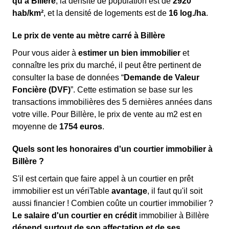
qu'à Billère
, la densité de population est de
2920
hab/km²
, et la densité de logements est de
16 log./ha
.
Le prix de vente au mètre carré à Billère
Pour vous aider à
estimer un bien immobilier
et
connaître les prix du marché, il peut être pertinent de
consulter la base de données “
Demande de Valeur
Foncière (DVF)
”. Cette estimation se base sur les
transactions immobilières des 5 dernières années dans
votre ville. Pour Billère, le prix de vente au m
2
est en
moyenne de
1754 euros
.
Quels sont les honoraires d'un courtier immobilier à
Billère ?
S'il est certain que faire appel à un courtier en prêt
immobilier est un vériTable
avantage
, il faut qu'il soit
aussi financier ! Combien coûte un courtier immobilier ?
Le salaire d'un courtier en crédit
immobilier à Billère
dépend surtout de son affectation et de ses