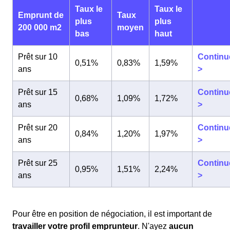
Taux le
Taux le
Emprunt de
Taux
plus
plus
200 000 m2
moyen
bas
haut
Prêt sur 10
Continu
0,51%
0,83%
1,59%
ans
>
Prêt sur 15
Continu
0,68%
1,09%
1,72%
ans
>
Prêt sur 20
Continu
0,84%
1,20%
1,97%
ans
>
Prêt sur 25
Continu
0,95%
1,51%
2,24%
ans
>
Pour être en position de négociation, il est important de
travailler votre profil emprunteur
. N'ayez
aucun