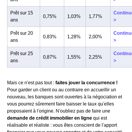
Prêt sur 15
Continu
0,75%
1,03%
1,77%
ans
>
Prêt sur 20
Continu
0,83%
1,28%
2,00%
ans
>
Prêt sur 25
Continu
0,87%
1,55%
2,25%
ans
>
Mais ce n'est pas tout :
faites jouer la concurrence !
Pour garder un client ou au contraire en accueillir un
nouveau, les banques sont ouvertes à la négociation et
vous pourrez sûrement faire baisser le taux qu'elles
proposaient à l'origine. N'oubliez pas de faire une
demande de crédit immobilier en ligne
qui est
réalisable et réaliste : vous êtes conscient de l'apport