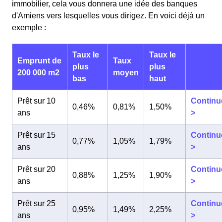
immobilier, cela vous donnera une idée des banques
d'Amiens vers lesquelles vous dirigez. En voici déjà un
exemple :
Taux le
Taux le
Emprunt de
Taux
plus
plus
200 000 m2
moyen
bas
haut
Prêt sur 10
Continu
0,46%
0,81%
1,50%
ans
>
Prêt sur 15
Continu
0,77%
1,05%
1,79%
ans
>
Prêt sur 20
Continu
0,88%
1,25%
1,90%
ans
>
Prêt sur 25
Continu
0,95%
1,49%
2,25%
ans
>